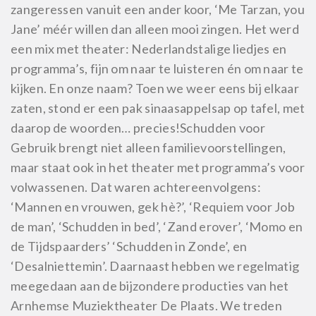
zangeressen vanuit een ander koor, ‘Me Tarzan, you
Jane’ méér willen dan alleen mooi zingen. Het werd
een mix met theater: Nederlandstalige liedjes en
programma’s, fijn om naar te luisteren én om naar te
kijken. En onze naam? Toen we weer eens bij elkaar
zaten, stond er een pak sinaasappelsap op tafel, met
daarop de woorden… precies!
Schudden voor
Gebruik brengt niet alleen familievoorstellingen,
maar staat ook in het theater met programma’s voor
volwassenen. Dat waren achtereenvolgens:
‘Mannen en vrouwen, gek hè?’, ‘Requiem voor Job
de man’, ‘Schudden in bed’, ‘Zand erover’, ‘Momo en
de Tijdspaarders’ ‘Schudden in Zonde’, en
‘Desalniettemin’. Daarnaast hebben we regelmatig
meegedaan aan de bijzondere producties van het
Arnhemse Muziektheater De Plaats. We treden